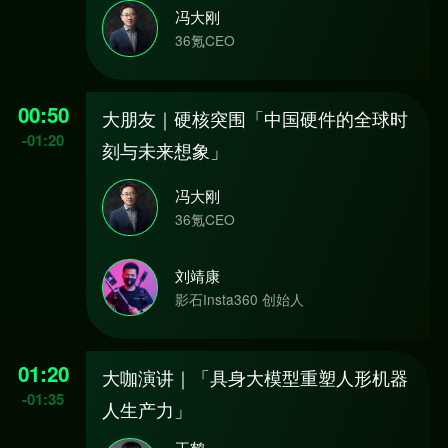
冯大刚
36氪CEO
00:50
大朋友｜硬核突围「中国硬件的全球时
-
01:20
刻与未来想象」
冯大刚
36氪CEO
刘靖康
影石Insta360 创始人
01:20
大咖演讲｜「具身大模型重塑人形机器
-
01:35
人生产力」
王鹤