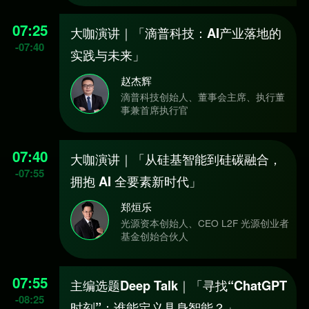
07:25
大咖演讲｜「滴普科技：AI产业落地的
-
07:40
实践与未来」
赵杰辉
滴普科技创始人、董事会主席、执行董
事兼首席执行官
07:40
大咖演讲｜「从硅基智能到硅碳融合，
-
07:55
拥抱 AI 全要素新时代」
郑烜乐
光源资本创始人、CEO L2F 光源创业者
基金创始合伙人
07:55
主编选题Deep Talk｜「寻找“ChatGPT
-
08:25
时刻”：谁能定义具身智能？」