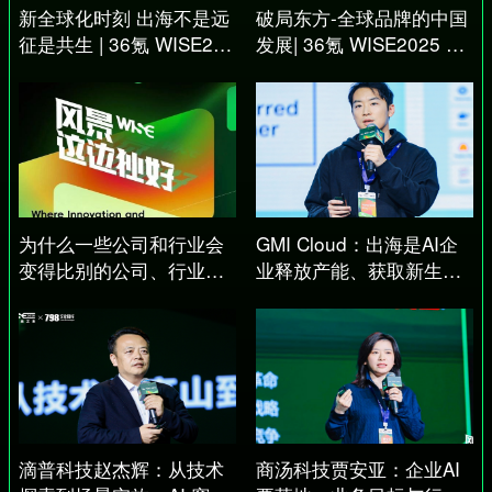
新全球化时刻 出海不是远
破局东方-全球品牌的中国
征是共生 | 36氪 WISE202
发展| 36氪 WISE2025 商
5 商业之王大会
业之王大会
为什么一些公司和行业会
GMI Cloud：出海是AI企
变得比别的公司、行业更
业释放产能、获取新生的
好？｜36氪WISE2025商
最佳途径｜WISE 2025
业之王大会嘉宾超级金句
滴普科技赵杰辉：从技术
商汤科技贾安亚：企业AI