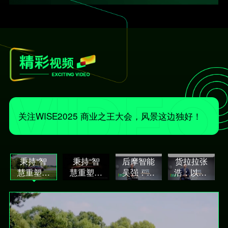
关注WISE2025 商业之王大会，风景这边独好！
秉持“智
秉持“智
后摩智能
货拉拉张
慧重塑进
慧重塑豪
吴强：存
浩：以 AI
化” | 冯大
华”理
算一体破
提效领跑
刚 × 问界
念，问界
局，端边
全球货
M9：在
M9以科
芯片助力
运，构筑
重叠的身
技致新
AI 应用突
安全与体