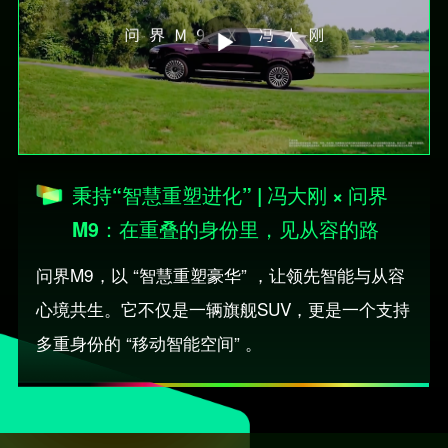
份里，见
境，让领
破场景边
验双重壁
从容的路
先智能与
界
垒
豪华质感
共生，所
见所触所
感皆藏奢
适。
秉持“智慧重塑进化” | 冯大刚 × 问界
M9：在重叠的身份里，见从容的路
问界M9，以 “智慧重塑豪华” ，让领先智能与从容
心境共生。它不仅是一辆旗舰SUV，更是一个支持
多重身份的 “移动智能空间” 。