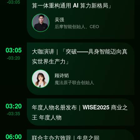
-
03:05
算一体重构通用 AI 算力新格局」
吴强
后摩智能创始人、CEO
03:05
大咖演讲｜「突破——具身智能迈向真
-
03:20
实世界生产力」
顾诗韬
魔法原子联合创始人
03:20
年度人物名册发布｜WISE2025 商业之
-
03:35
王 年度人物
06:00
联合主办方致辞｜生息之间