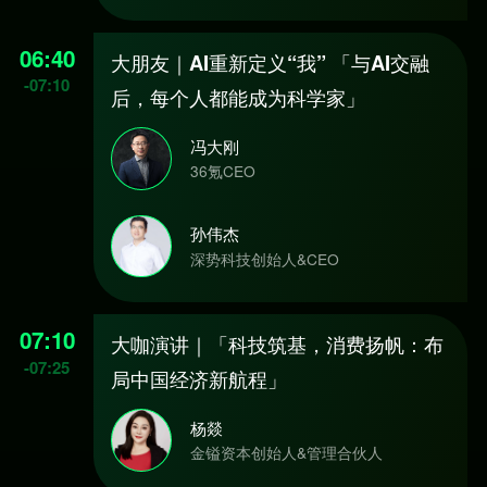
06:40
大朋友｜AI重新定义“我” 「与AI交融
-
07:10
后，每个人都能成为科学家」
冯大刚
36氪CEO
孙伟杰
深势科技创始人&CEO
07:10
大咖演讲｜「科技筑基，消费扬帆：布
-
07:25
局中国经济新航程」
杨燚
金镒资本创始人&管理合伙人