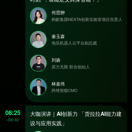
何思翀
蚂蚁集团NEXTA创新实验室项目负责人
秦玉森
地瓜机器人云平台副总裁
刘扬
原力无限 联合创始人
林嘉伟
跨维智能CMO
08:25
大咖演讲｜AI创新力 「货拉拉AI能力建
-
08:40
设与应用实践」